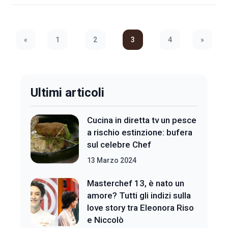
«
1
2
3
4
»
Previous Page
Next Pa
Ultimi articoli
Cucina in diretta tv un pesce
a rischio estinzione: bufera
sul celebre Chef
13 Marzo 2024
Masterchef 13, è nato un
amore? Tutti gli indizi sulla
love story tra Eleonora Riso
e Niccolò