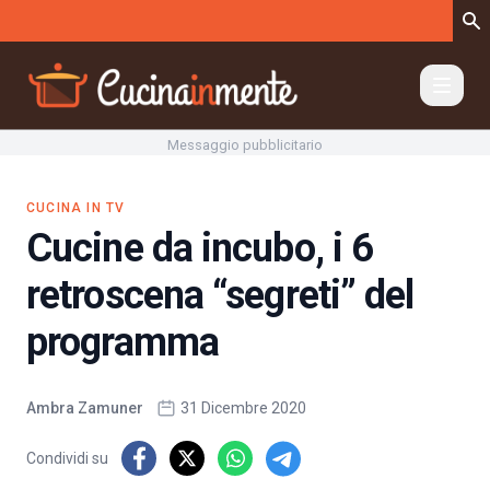
Vai al contenuto
Messaggio pubblicitario
CUCINA IN TV
Cucine da incubo, i 6
retroscena “segreti” del
programma
Ambra Zamuner
31 Dicembre 2020
Condividi su