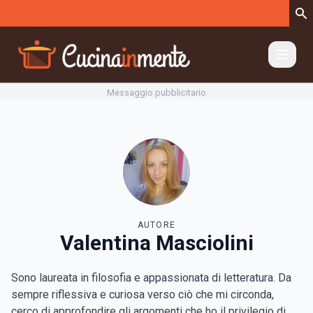
Vai al contenuto
Messaggio pubblicitario
AUTORE
Valentina Masciolini
Sono laureata in filosofia e appassionata di letteratura. Da
sempre riflessiva e curiosa verso ciò che mi circonda,
cerco di approfondire gli argomenti che ho il privilegio di