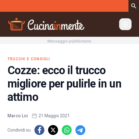
Vai al contenuto
Messaggio pubblicitario
TRUCCHI E CONSIGLI
Cozze: ecco il trucco
migliore per pulirle in un
attimo
Marco Loi
21 Maggio 2021
Condividi su