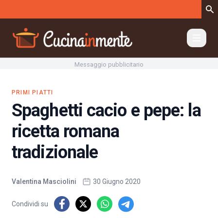
Vai al contenuto
Messaggio pubblicitario
PRIMI PIATTI
Spaghetti cacio e pepe: la
ricetta romana
tradizionale
Valentina Masciolini
30 Giugno 2020
Condividi su