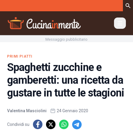
Vai al contenuto
Messaggio pubblicitario
PRIMI PIATTI
Spaghetti zucchine e
gamberetti: una ricetta da
gustare in tutte le stagioni
Valentina Masciolini
24 Gennaio 2020
Condividi su