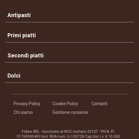
Antipasti
Primi piatti
Secondi piatti
Dolci
Privacy Policy
Cookie Policy
Contatti
Chi siamo
Gestione consensi
Yobee SRL - Iscrizione al ROC numero 32157 - PIVA: P.I.
01760930493 Iscr. REA num. LI-155728 Cap.Soc i.v. € 10.000