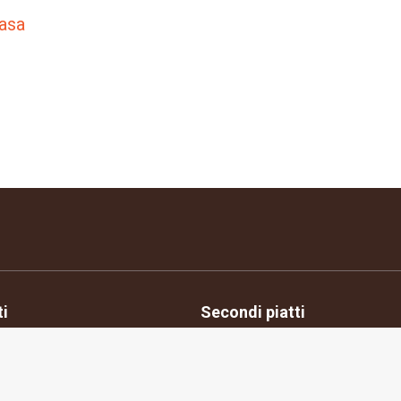
casa
ti
Secondi piatti
ione consensi