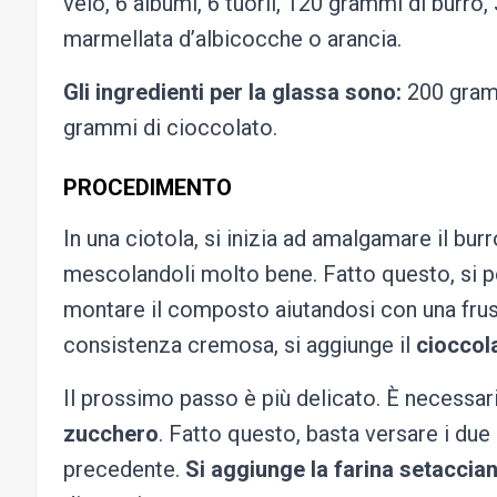
velo, 6 albumi, 6 tuorli, 120 grammi di burro
marmellata d’albicocche o arancia.
Gli ingredienti per la glassa sono:
200 gramm
grammi di cioccolato.
PROCEDIMENTO
In una ciotola, si inizia ad amalgamare il burr
mescolandoli molto bene. Fatto questo, si p
montare il composto aiutandosi con una frust
consistenza cremosa, si aggiunge il
cioccol
Il prossimo passo è più delicato. È necessa
zucchero
. Fatto questo, basta versare i du
precedente.
Si aggiunge la farina setaccia