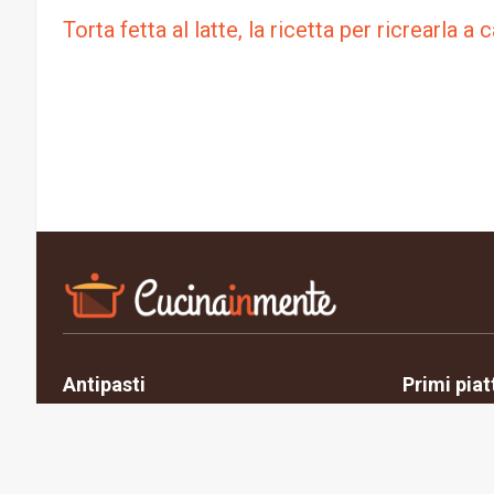
Torta fetta al latte, la ricetta per ricrearla a 
Antipasti
Primi piat
Privacy Policy
Cookie Policy
Contatti
Chi siamo
Gest