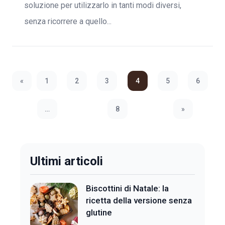
soluzione per utilizzarlo in tanti modi diversi,
senza ricorrere a quello...
«
1
2
3
4
5
6
Previous Page
…
8
»
Next Page
Ultimi articoli
Biscottini di Natale: la
ricetta della versione senza
glutine