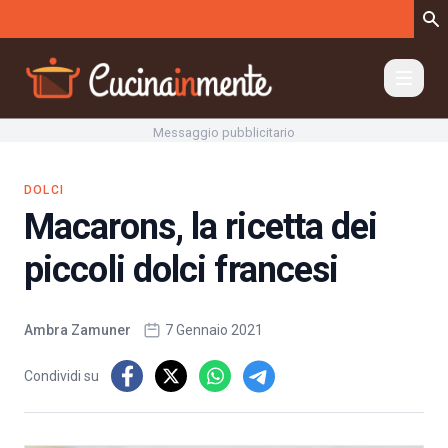
Vai al contenuto
Messaggio pubblicitario
DOLCI
Macarons, la ricetta dei
piccoli dolci francesi
Ambra Zamuner
7 Gennaio 2021
Condividi su