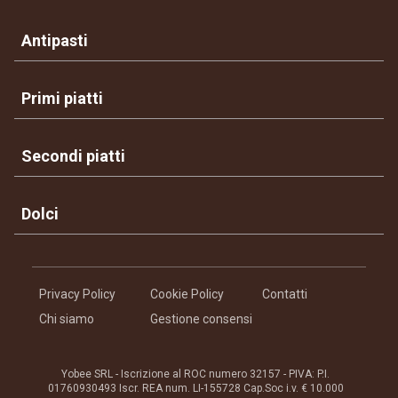
Antipasti
Primi piatti
Secondi piatti
Dolci
Privacy Policy
Cookie Policy
Contatti
Chi siamo
Gestione consensi
Yobee SRL - Iscrizione al ROC numero 32157 - PIVA: P.I.
01760930493 Iscr. REA num. LI-155728 Cap.Soc i.v. € 10.000