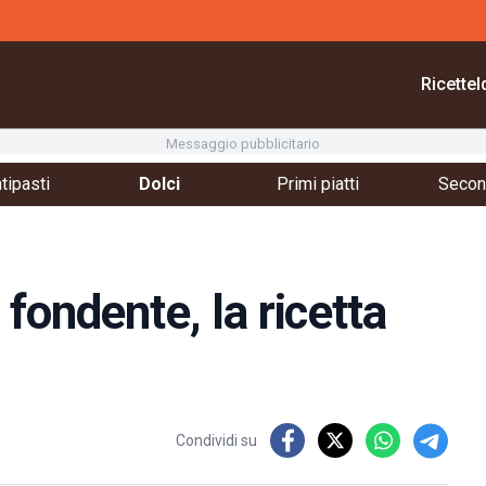
Ricette
I
Messaggio pubblicitario
tipasti
Dolci
Primi piatti
Second
fondente, la ricetta
Condividi su