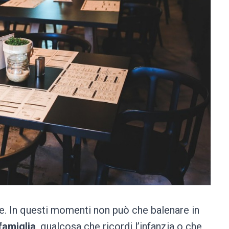
te. In questi momenti non può che balenare in
famiglia
, qualcosa che ricordi l’infanzia o che