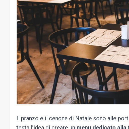
Il pranzo e il cenone di Natale sono alle por
testa l’idea di creare un
menu dedicato alla 