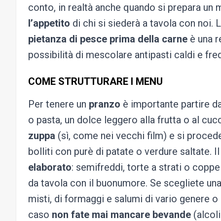
conto, in realtà anche quando si prepara un
l’appetito
di chi si siederà a tavola con noi
pietanza di pesce prima della carne
è una r
possibilità di mescolare antipasti caldi e fre
COME STRUTTURARE I MENU
Per tenere un
pranzo
è importante partire dag
o pasta, un dolce leggero alla frutta o al cu
zuppa
(sì, come nei vecchi film) e si procede
bolliti con purè di patate o verdure saltate. 
elaborato
: semifreddi, torte a strati o coppe
da tavola con il buonumore. Se scegliete un
misti, di formaggi e salumi di vario genere
caso
non fate mai mancare bevande
(alcol