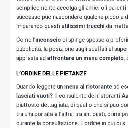
semplicemente accolga gli amici o i parenti 
successo può nascondere qualche piccola di
imparando questi
utilissimi trucchi
da metter
Come l’
inconscio
ci spinge spesso a preferi
pubblicità, la posizione sugli scaffali al sup
appresta ad
affrontare un menu completo
,
L’ORDINE DELLE PIETANZE
Quando leggete un
menu al ristorante
ad ese
lasciati vuoti?
Il consulente dei ristoranti
Aa
piuttosto dettagliata, di quello che si può co
tra una portata e l’altra, tra antipasti, primi p
durante la consultazione. L’ordine in cui ci 