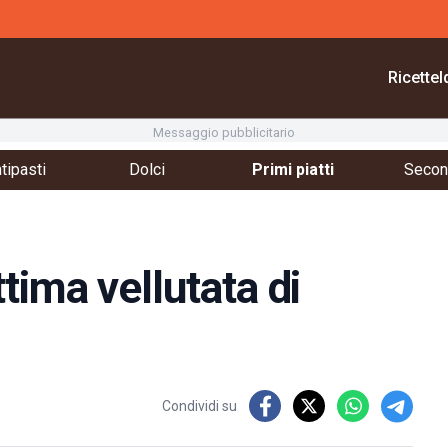
Ricette
I
Messaggio pubblicitario
tipasti
Dolci
Primi piatti
Second
tima vellutata di
Condividi su