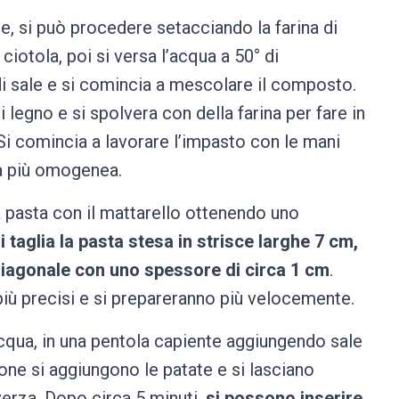
e, si può procedere setacciando la farina di
iotola, poi si versa l’acqua a 50° di
di sale e si comincia a mescolare il composto.
legno e si spolvera con della farina per fare in
i comincia a lavorare l’impasto con le mani
a più omogenea.
a pasta con il mattarello ottenendo uno
i taglia la pasta stesa in strisce larghe 7 cm,
diagonale con uno spessore di circa 1 cm
.
ù precisi e si prepareranno più velocemente.
’acqua, in una pentola capiente aggiungendo sale
one si aggiungono le patate e si lasciano
verza. Dopo circa 5 minuti,
si possono inserire