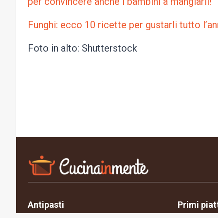
per convincere anche i bambini a mangiarli!
Funghi: ecco 10 ricette per gustarli tutto l’a
Foto in alto: Shutterstock
Antipasti
Primi piat