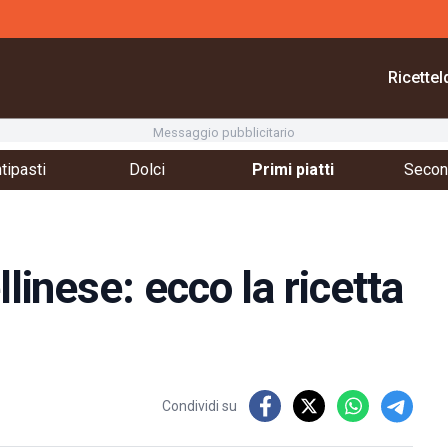
Ricette
I
Messaggio pubblicitario
tipasti
Dolci
Primi piatti
Second
llinese: ecco la ricetta
Condividi su