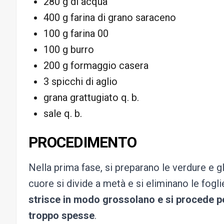
280 g di acqua
400 g farina di grano saraceno
100 g farina 00
100 g burro
200 g formaggio casera
3 spicchi di aglio
grana grattugiato q. b.
sale q. b.
PROCEDIMENTO
Nella prima fase, si preparano le verdure e gl
cuore si divide a metà e si eliminano le fogl
strisce in modo grossolano e si procede pe
troppo spesse
.