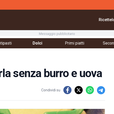
Ricette
I
Messaggio pubblicitario
tipasti
Dolci
Primi piatti
Second
rla senza burro e uova
Condividi su