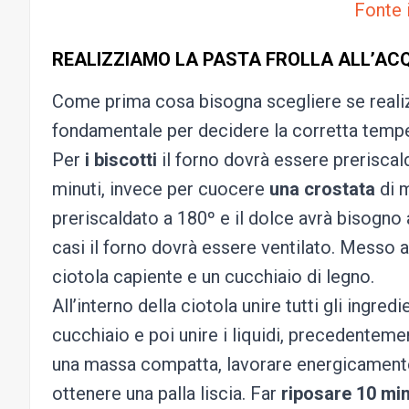
Fonte
REALIZZIAMO LA PASTA FROLLA ALL’AC
Come prima cosa bisogna scegliere se realizz
fondamentale per decidere la corretta tempe
Per
i biscotti
il forno dovrà essere preriscal
minuti, invece per cuocere
una crostata
di m
preriscaldato a 180º e il dolce avrà bisogno 
casi il forno dovrà essere ventilato. Messo a
ciotola capiente e un cucchiaio di legno.
All’interno della ciotola unire tutti gli ingr
cucchiaio e poi unire i liquidi, precedenteme
una massa compatta, lavorare energicamente
ottenere una palla liscia. Far
riposare 10 min