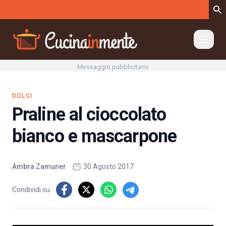
Vai al contenuto
Messaggio pubblicitario
DOLCI
Praline al cioccolato
bianco e mascarpone
Ambra Zamuner
30 Agosto 2017
Condividi su