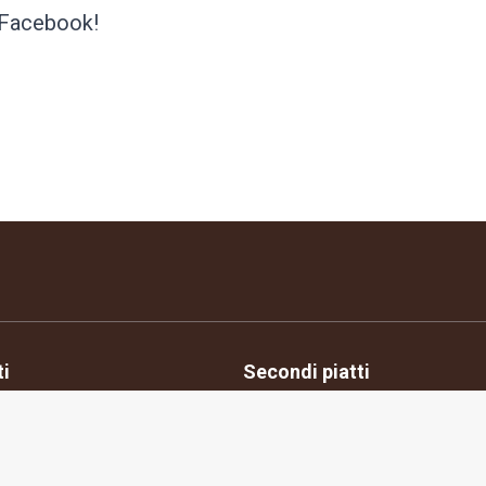
u Facebook!
ti
Secondi piatti
ione consensi