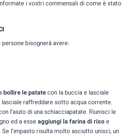
 informate i vostri commensali di come è stato
CI
4 persone bisognerà avere:
 a
bollire le patate
con la buccia e lasciale
 lasciale raffreddare sotto acqua corrente.
on l’aiuto di una schiacciapatate. Riunisci le
legno ed a esse
aggiungi la farina di riso
e
e l’impasto risulta molto asciutto unisci, un