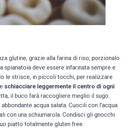
a glutine, grazie alla farina di riso, porzionalo
i. La spianatoia deve essere infarinata sempre e
lo le strisce, in piccoli tocchi, per realizzare
he
schiacciare leggermente il centro di ogni
ta, il buco farà raccogliere meglio il sugo.
 in abbondante acqua salata. Cuocili con l’acqua
olali con una schiumarola. Condisci gli gnocchi
tuo piatto totalmente gluten free.