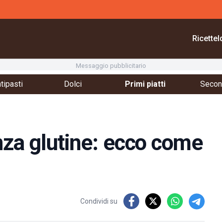
Ricette
I
Messaggio pubblicitario
tipasti
Dolci
Primi piatti
Second
nza glutine: ecco come
Condividi su