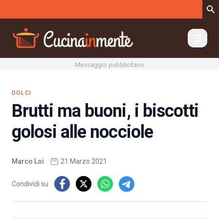
Vai al contenuto
Messaggio pubblicitario
DOLCI
Brutti ma buoni, i biscotti
golosi alle nocciole
Marco Loi
21 Marzo 2021
Condividi su