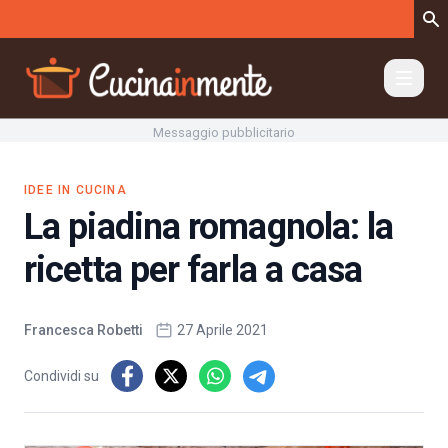
Vai al contenuto
Messaggio pubblicitario
IDEE IN CUCINA
La piadina romagnola: la
ricetta per farla a casa
Francesca Robetti
27 Aprile 2021
Condividi su