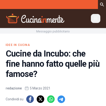
Vai al contenuto
Messaggio pubblicitario
IDEE IN CUCINA
Cucine da Incubo: che
fine hanno fatto quelle più
famose?
redazione
5 Marzo 2021
Condividi su