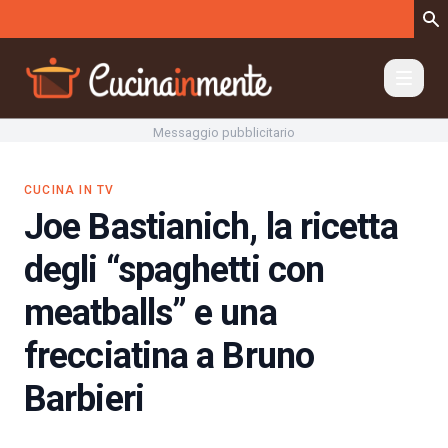
Vai al contenuto
Messaggio pubblicitario
CUCINA IN TV
Joe Bastianich, la ricetta
degli “spaghetti con
meatballs” e una
frecciatina a Bruno
Barbieri