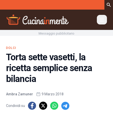
Vai al contenuto
Messaggio pubblicitario
DOLCI
Torta sette vasetti, la
ricetta semplice senza
bilancia
Ambra Zamuner
9 Marzo 2018
Condividi su