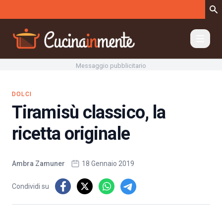
Vai al contenuto
Messaggio pubblicitario
DOLCI
Tiramisù classico, la
ricetta originale
Ambra Zamuner
18 Gennaio 2019
Condividi su