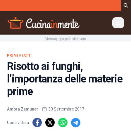
Vai al contenuto
Messaggio pubblicitario
PRIMI PIATTI
Risotto ai funghi,
l’importanza delle materie
prime
Ambra Zamuner
30 Settembre 2017
Condividi su