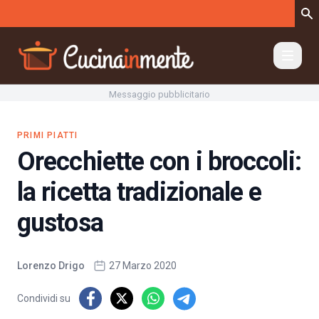
Vai al contenuto
Messaggio pubblicitario
PRIMI PIATTI
Orecchiette con i broccoli:
la ricetta tradizionale e
gustosa
Lorenzo Drigo
27 Marzo 2020
Condividi su