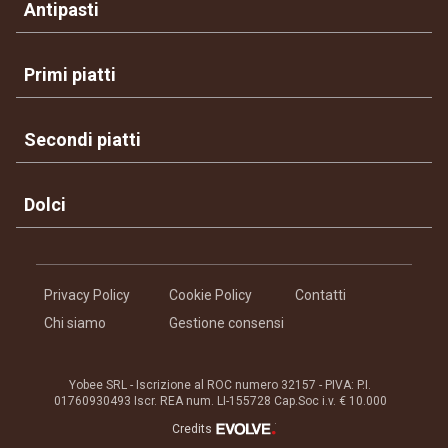
Antipasti
Primi piatti
Secondi piatti
Dolci
Privacy Policy
Cookie Policy
Contatti
Chi siamo
Gestione consensi
Yobee SRL - Iscrizione al ROC numero 32157 - PIVA: P.I.
01760930493 Iscr. REA num. LI-155728 Cap.Soc i.v. € 10.000
®
Credits