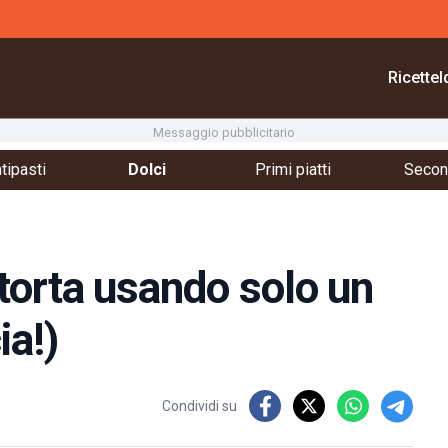
Ricette
I
Messaggio pubblicitario
tipasti
Dolci
Primi piatti
Second
torta usando solo un
ia!)
Condividi su