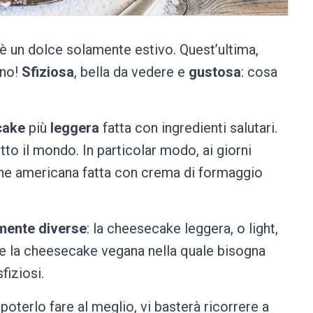
 è un dolce solamente estivo. Quest’ultima,
nno!
Sfiziosa
, bella da vedere e
gustosa
: cosa
cake
più
leggera
fatta con ingredienti salutari.
to il mondo. In particolar modo, ai giorni
ione americana fatta con crema di formaggio
rmente diverse
: la cheesecake leggera, o light,
ti e la cheesecake vegana nella quale bisogna
fiziosi.
oterlo fare al meglio, vi basterà ricorrere a