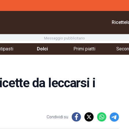
Ricette
I
Messaggio pubblicitario
tipasti
Dolci
Primi piatti
Second
cette da leccarsi i
Condividi su