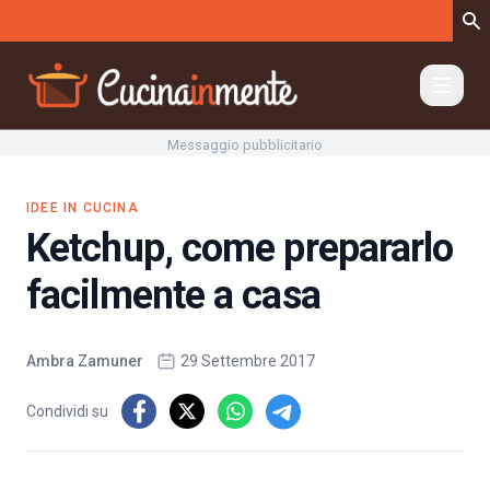
Vai al contenuto
Messaggio pubblicitario
IDEE IN CUCINA
Ketchup, come prepararlo
facilmente a casa
Ambra Zamuner
29 Settembre 2017
Condividi su