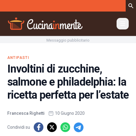
Vai al contenuto
Messaggio pubblicitario
ANTIPASTI
Involtini di zucchine,
salmone e philadelphia: la
ricetta perfetta per l’estate
Francesca Righetti
10 Giugno 2020
Condividi su