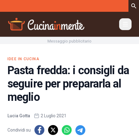
Vai al contenuto
Messaggio pubblicitario
IDEE IN CUCINA
Pasta fredda: i consigli da
seguire per prepararla al
meglio
Lucia Gotta
2 Luglio 2021
Condividi su