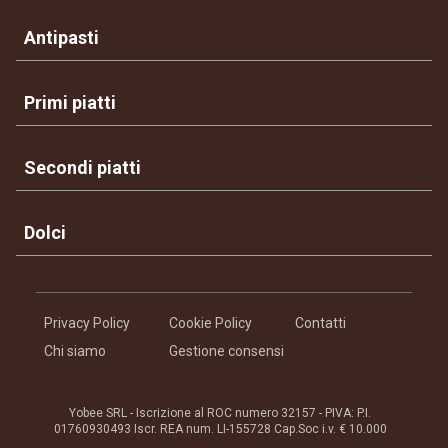
Antipasti
Primi piatti
Secondi piatti
Dolci
Privacy Policy
Cookie Policy
Contatti
Chi siamo
Gestione consensi
Yobee SRL - Iscrizione al ROC numero 32157 - PIVA: P.I.
01760930493 Iscr. REA num. LI-155728 Cap.Soc i.v. € 10.000
®