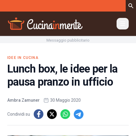
Vai al contenuto
Messaggio pubblicitario
IDEE IN CUCINA
Lunch box, le idee per la
pausa pranzo in ufficio
Ambra Zamuner
30 Maggio 2020
Condividi su