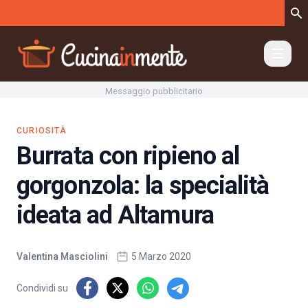
Vai al contenuto
Messaggio pubblicitario
CURIOSITÀ
Burrata con ripieno al
gorgonzola: la specialità
ideata ad Altamura
Valentina Masciolini
5 Marzo 2020
Condividi su