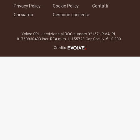
Privacy Policy
Cookie Policy
Contatti
Chi siamo
Gestione consensi
Yobee SRL - Iscrizione al ROC numero 32157 - PIVA: P.I.
01760930493 Iscr. REA num. LI-155728 Cap.Soc i.v. € 10.000
®
Credits