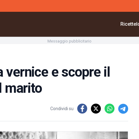
Ricette
I
Messaggio pubblicitario
 vernice e scopre il
l marito
Condividi su