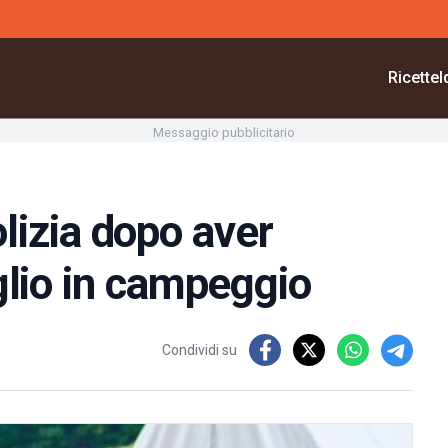
Ricette
I
Messaggio pubblicitario
izia dopo aver
iglio in campeggio
Condividi su