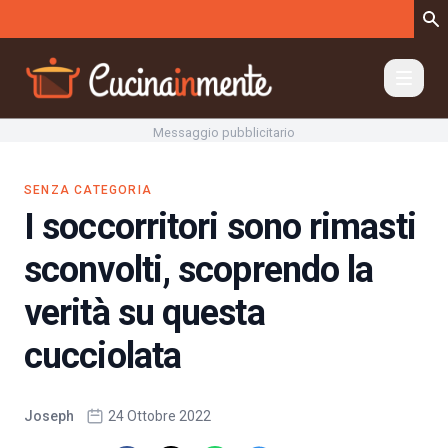
Vai al contenuto
Messaggio pubblicitario
SENZA CATEGORIA
I soccorritori sono rimasti
sconvolti, scoprendo la
verità su questa
cucciolata
Joseph
24 Ottobre 2022