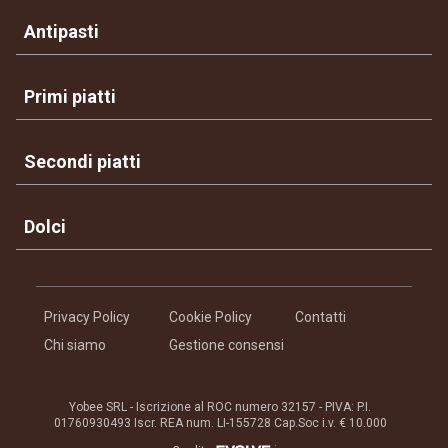
Antipasti
Primi piatti
Secondi piatti
Dolci
Privacy Policy
Cookie Policy
Contatti
Chi siamo
Gestione consensi
Yobee SRL - Iscrizione al ROC numero 32157 - PIVA: P.I.
01760930493 Iscr. REA num. LI-155728 Cap.Soc i.v. € 10.000
®